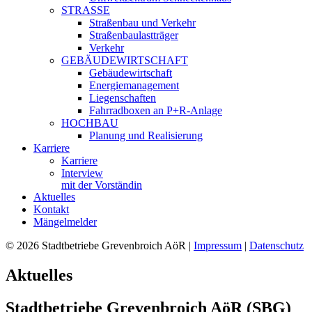
STRASSE
Straßenbau und Verkehr
Straßenbaulastträger
Verkehr
GEBÄUDEWIRTSCHAFT
Gebäudewirtschaft
Energiemanagement
Liegenschaften
Fahrradboxen an P+R-Anlage
HOCHBAU
Planung und Realisierung
Karriere
Karriere
Interview
mit der Vorständin
Aktuelles
Kontakt
Mängelmelder
© 2026 Stadtbetriebe Grevenbroich AöR |
Impressum
|
Datenschutz
Aktuelles
Stadtbetriebe Grevenbroich AöR (SBG)