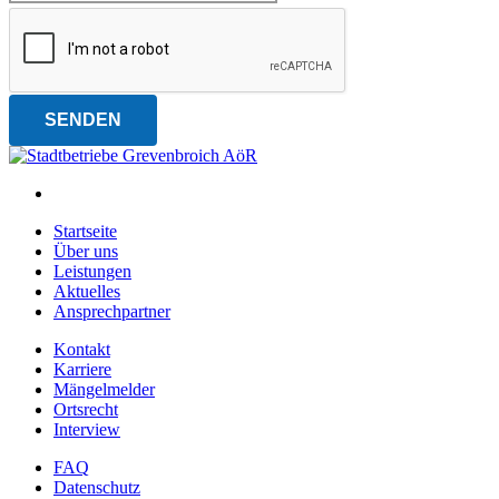
SENDEN
Facebook
Hauptnavigation
Startseite
Über uns
Leistungen
Aktuelles
Ansprechpartner
Zusätzliche Links
Kontakt
(öffnet in neuem Fenster)
Karriere
(öffnet in neuem Fenster)
Mängelmelder
Ortsrecht
Interview
Rechtliche Links
FAQ
Datenschutz