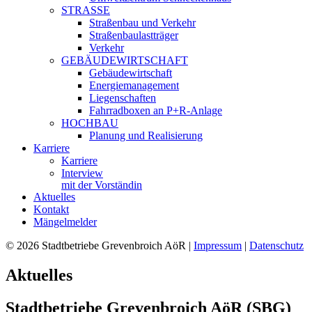
STRASSE
Straßenbau und Verkehr
Straßenbaulastträger
Verkehr
GEBÄUDEWIRTSCHAFT
Gebäudewirtschaft
Energiemanagement
Liegenschaften
Fahrradboxen an P+R-Anlage
HOCHBAU
Planung und Realisierung
Karriere
Karriere
Interview
mit der Vorständin
Aktuelles
Kontakt
Mängelmelder
© 2026 Stadtbetriebe Grevenbroich AöR |
Impressum
|
Datenschutz
Aktuelles
Stadtbetriebe Grevenbroich AöR (SBG)