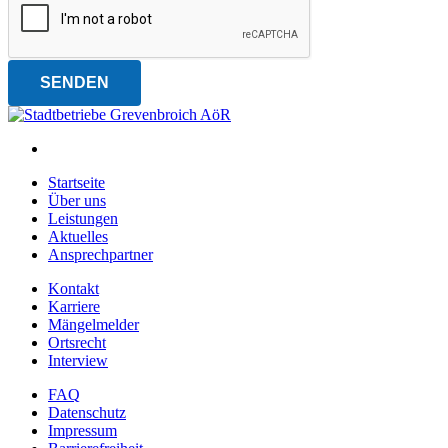
SENDEN
Facebook
Hauptnavigation
Startseite
Über uns
Leistungen
Aktuelles
Ansprechpartner
Zusätzliche Links
Kontakt
(öffnet in neuem Fenster)
Karriere
(öffnet in neuem Fenster)
Mängelmelder
Ortsrecht
Interview
Rechtliche Links
FAQ
Datenschutz
Impressum